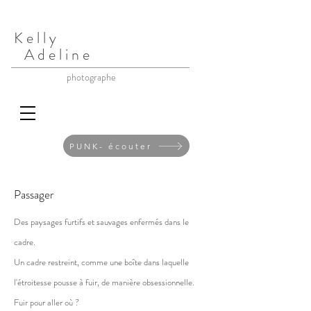
K e l l y
A d e l i n e
photographe
PUNK- écouter
Passager
Des paysages furtifs et sauvages enfermés dans le
cadre.
Un cadre restreint, comme une boîte dans laquelle
l'étroitesse pousse à fuir, de manière obsessionnelle.
Fuir pour aller où ?