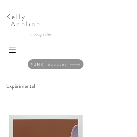
K e l l y
A d e l i n e
photographe
PUNK- écouter
Expérimental